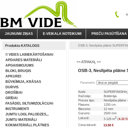
JAUNUMI/ ZIŅAS
E-VEIKALA NOTEIKUMI
PREČU PASŪTĪŠANA
Produktu KATALOGS
OSB-3, Neslīpēta plātne SUPERFINIS
!! VIDES LABIEKĀRTOŠANAI
APDARES MATERIĀLI
<< ATPAKAĻ <<
APGAISMOJUMS
OSB-3, Neslīpēta plātn
BLOKI, BRUĢIS
APKUREI
BŪVĶĪMIJA, KRĀSAS
Parametrs:
DURVIS
Kods:
SUPERFINISH/n
DROŠĪBAI
Ražotājs:
Bolderāja
GRĪDAI
Preces tips:
Neslīpēta plātn
FASĀDEI, SILTUMIZOLĀCIJAI
Platums:
1250 cm
INSTRUMENTI
Biezums:
12 mm
Garums:
2500 mm
JUMTU LOGI, PALODZES,..
2
Loksnē:
3.125 m
(
4.32 €
JUMTU MATERIĀLI
KOKMATERIĀLI, PLĀTNES
Cena loksnē:
13.50 €