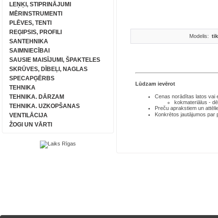
LEŅĶI, STIPRINĀJUMI
MĒRINSTRUMENTI
PLĒVES, TENTI
REĢIPSIS, PROFILI
Modelis:
ti
SANTEHNIKA
SAIMNIECĪBAI
SAUSIE MAISĪJUMI, ŠPAKTELES
SKRŪVES, DĪBEĻI, NAGLAS
SPECAPĢĒRBS
Lūdzam ievērot
TEHNIKA
TEHNIKA. DĀRZAM
Cenas norādītas latos
vai
kokmateriālus - dē
TEHNIKA. UZKOPŠANAS
Preču aprakstiem un attēli
Konkrētos jautājumos par
VENTILĀCIJA
ŽOGI UN VĀRTI