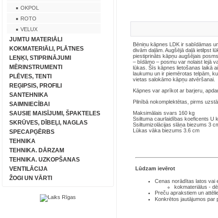
OKPOL
ROTO
VELUX
JUMTU MATERIĀLI
Bēniņu kāpnes LDK ir sabīdāmas un
KOKMATERIĀLI, PLĀTNES
divām daļām. Augšējā daļā ietilpst 
piestiprināts kāpņu augšējais posm
LEŅĶI, STIPRINĀJUMI
– bīdāmo – posmu var nolaist lejā vai
MĒRINSTRUMENTI
lūkas. Šīs kāpnes lietošanas laikā a
laukumu un ir piemērotas telpām, ku
PLĒVES, TENTI
vietas salokāmo kāpņu atvēršanai.
REĢIPSIS, PROFILI
Kāpnes var aprīkot ar barjeru, apda
SANTEHNIKA
Pilnībā nokomplektētas, pirms uzst
SAIMNIECĪBAI
SAUSIE MAISĪJUMI, ŠPAKTELES
Maksimālais svars 160 kg
Ssiltuma caurlaidības koeficents 
SKRŪVES, DĪBEĻI, NAGLAS
Ssiltumizolācijas slāņa biezums 3 c
Lūkas vāka biezums 3.6 cm
SPECAPĢĒRBS
TEHNIKA
TEHNIKA. DĀRZAM
TEHNIKA. UZKOPŠANAS
Lūdzam ievērot
VENTILĀCIJA
ŽOGI UN VĀRTI
Cenas norādītas latos
vai
kokmateriālus - dē
Preču aprakstiem un attēli
Konkrētos jautājumos par