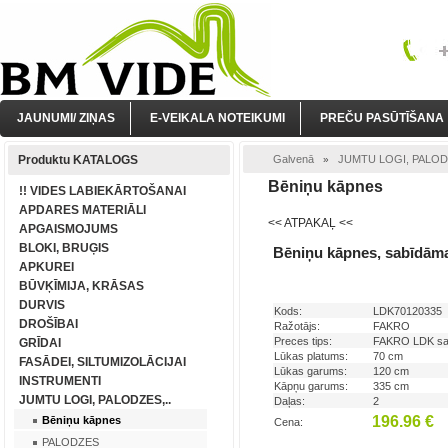
JAUNUMI/ ZIŅAS
E-VEIKALA NOTEIKUMI
PREČU PASŪTĪŠANA
Produktu KATALOGS
Galvenā
JUMTU LOGI, PALODZ
»
Bēniņu kāpnes
!! VIDES LABIEKĀRTOŠANAI
APDARES MATERIĀLI
<< ATPAKAĻ <<
APGAISMOJUMS
BLOKI, BRUĢIS
Bēniņu kāpnes, sabīdām
APKUREI
BŪVĶĪMIJA, KRĀSAS
DURVIS
Kods:
LDK70120335
DROŠĪBAI
Ražotājs:
FAKRO
Preces tips:
FAKRO LDK sa
GRĪDAI
Lūkas platums:
70 cm
FASĀDEI, SILTUMIZOLĀCIJAI
Lūkas garums:
120 cm
INSTRUMENTI
Kāpņu garums:
335 cm
JUMTU LOGI, PALODZES,..
Daļas:
2
196.96 €
Bēniņu kāpnes
Cena:
PALODZES