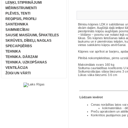
LEŅĶI, STIPRINĀJUMI
MĒRINSTRUMENTI
PLĒVES, TENTI
REĢIPSIS, PROFILI
SANTEHNIKA
Bēniņu kāpnes LDK ir sabīdāmas un
divām daļām. Augšējā daļā ietilpst 
SAIMNIECĪBAI
piestiprināts kāpņu augšējais posm
– bīdāmo – posmu var nolaist lejā vai
SAUSIE MAISĪJUMI, ŠPAKTELES
lūkas. Šīs kāpnes lietošanas laikā a
SKRŪVES, DĪBEĻI, NAGLAS
laukumu un ir piemērotas telpām, ku
vietas salokāmo kāpņu atvēršanai.
SPECAPĢĒRBS
TEHNIKA
Kāpnes var aprīkot ar barjeru, apda
TEHNIKA. DĀRZAM
Pilnībā nokomplektētas, pirms uzst
TEHNIKA. UZKOPŠANAS
Maksimālais svars 160 kg
VENTILĀCIJA
Ssiltuma caurlaidības koeficents 
Ssiltumizolācijas slāņa biezums 3 c
ŽOGI UN VĀRTI
Lūkas vāka biezums 3.6 cm
Lūdzam ievērot
Cenas norādītas latos
vai
kokmateriālus - dē
Preču aprakstiem un attēli
Konkrētos jautājumos par