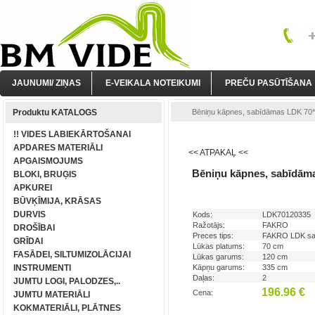
JAUNUMI/ ZIŅAS
E-VEIKALA NOTEIKUMI
PREČU PASŪTĪŠANA
Produktu KATALOGS
Bēniņu kāpnes, sabīdāmas LDK 70*12
!! VIDES LABIEKĀRTOŠANAI
APDARES MATERIĀLI
<< ATPAKAĻ <<
APGAISMOJUMS
Bēniņu kāpnes, sabīdām
BLOKI, BRUĢIS
APKUREI
BŪVĶĪMIJA, KRĀSAS
DURVIS
Kods:
LDK70120335
Ražotājs:
FAKRO
DROŠĪBAI
Preces tips:
FAKRO LDK sa
GRĪDAI
Lūkas platums:
70 cm
FASĀDEI, SILTUMIZOLĀCIJAI
Lūkas garums:
120 cm
INSTRUMENTI
Kāpņu garums:
335 cm
Daļas:
2
JUMTU LOGI, PALODZES,..
196.96 €
Cena:
JUMTU MATERIĀLI
KOKMATERIĀLI, PLĀTNES