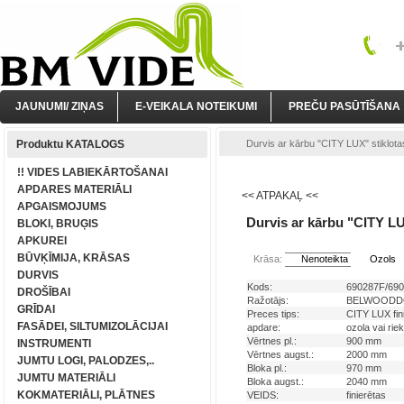
JAUNUMI/ ZIŅAS
E-VEIKALA NOTEIKUMI
PREČU PASŪTĪŠANA
Produktu KATALOGS
Durvis ar kārbu "CITY LUX" stiklotas
!! VIDES LABIEKĀRTOŠANAI
APDARES MATERIĀLI
<< ATPAKAĻ <<
APGAISMOJUMS
Durvis ar kārbu "CITY LUX
BLOKI, BRUĢIS
APKUREI
BŪVĶĪMIJA, KRĀSAS
Krāsa:
Nenoteikta
Ozols
DURVIS
Kods:
690287F/69
DROŠĪBAI
Ražotājs:
BELWOODD
GRĪDAI
Preces tips:
CITY LUX fin
FASĀDEI, SILTUMIZOLĀCIJAI
apdare:
ozola vai rie
Vērtnes pl.:
900 mm
INSTRUMENTI
Vērtnes augst.:
2000 mm
JUMTU LOGI, PALODZES,..
Bloka pl.:
970 mm
JUMTU MATERIĀLI
Bloka augst.:
2040 mm
KOKMATERIĀLI, PLĀTNES
VEIDS:
finierētas