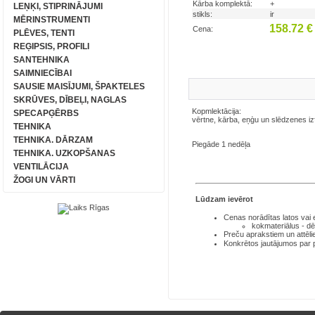
Kārba komplektā:
+
LEŅĶI, STIPRINĀJUMI
stikls:
ir
MĒRINSTRUMENTI
158.72 
Cena:
PLĒVES, TENTI
REĢIPSIS, PROFILI
SANTEHNIKA
SAIMNIECĪBAI
SAUSIE MAISĪJUMI, ŠPAKTELES
SKRŪVES, DĪBEĻI, NAGLAS
Kopmlektācija:
SPECAPĢĒRBS
vērtne, kārba, eņģu un slēdzenes iz
TEHNIKA
TEHNIKA. DĀRZAM
Piegāde 1 nedēļa
TEHNIKA. UZKOPŠANAS
VENTILĀCIJA
ŽOGI UN VĀRTI
Lūdzam ievērot
Cenas norādītas latos
vai
kokmateriālus - dē
Preču aprakstiem un attēli
Konkrētos jautājumos par