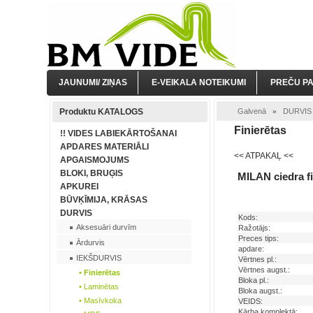
JAUNUMI/ ZIŅAS
E-VEIKALA NOTEIKUMI
PREČU P
Produktu KATALOGS
Galvenā
DURVIS
»
Finierētas
!! VIDES LABIEKĀRTOŠANAI
APDARES MATERIĀLI
<< ATPAKAĻ <<
APGAISMOJUMS
BLOKI, BRUĢIS
MILAN ciedra fi
APKUREI
BŪVĶĪMIJA, KRĀSAS
DURVIS
Kods:
Aksesuāri durvīm
Ražotājs:
Preces tips:
Ārdurvis
apdare:
IEKŠDURVIS
Vērtnes pl.:
Vērtnes augst.:
• Finierētas
Bloka pl.:
• Laminētas
Bloka augst.:
• Masīvkoka
VEIDS:
Kārba komplektā: