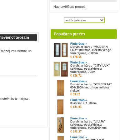
Nav izvēlētas preces..
Populāras preces
Finierētas »
Durvis ar kārbu "MODERN
LUX" stiklotas, rieksta/venge
 frēzējums vērtnē un
finierējums, 700mm
€ 178.56
Finierētas »
Durvis ar kārbu "CITY LUX"
stiklotas, ozola/rieksta
finierējums, 70cm
€ 158.72
Finierētas »
Durvis ar karbu "PERFEKTA",
600x2000mm, pilnas milana
rieksts
€ 93.72
 noteiktās izmaiņas.
Finierētas »
Klasika LUX, 80cm
€ 141.95
Finierētas »
Durvis ar karbu "LILIJA"
stiklotas, ozola/rieksta
finierejums, 900x2000 mm
€ 202.37
Finierētas »