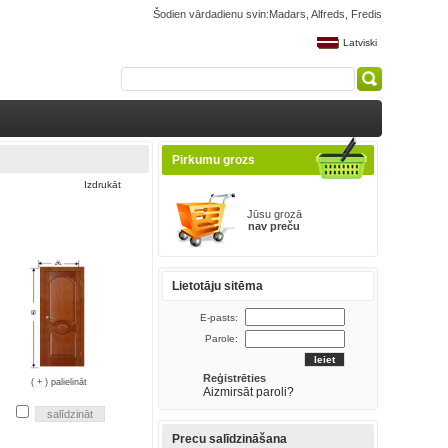
Šodien vārdadienu svin:Madars, Alfreds, Fredis
Latviski
Pirkumu grozs
Izdrukāt
Jūsu grozā
nav preču
Lietotāju sitēma
E-pasts:
Parole:
Reģistrēties
( + ) palielināt
Aizmirsāt paroli?
Precu salīdzināšana