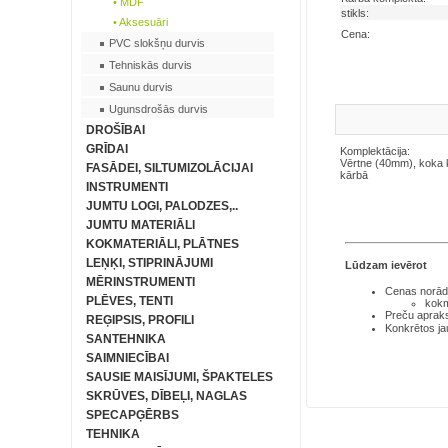
• MDF
stikls:
• Aksesuāri
Cena:
PVC slokšņu durvis
Tehniskās durvis
Saunu durvis
Ugunsdrošās durvis
DROŠĪBAI
GRĪDAI
Komplektācija:
Vērtne (40mm), koka 
FASĀDEI, SILTUMIZOLĀCIJAI
kārbā
INSTRUMENTI
JUMTU LOGI, PALODZES,..
JUMTU MATERIĀLI
KOKMATERIĀLI, PLĀTNES
LEŅĶI, STIPRINĀJUMI
Lūdzam ievērot
MĒRINSTRUMENTI
Cenas norādī
PLĒVES, TENTI
kokm
Preču aprakst
REĢIPSIS, PROFILI
Konkrētos ja
SANTEHNIKA
SAIMNIECĪBAI
SAUSIE MAISĪJUMI, ŠPAKTELES
SKRŪVES, DĪBEĻI, NAGLAS
SPECAPĢĒRBS
TEHNIKA