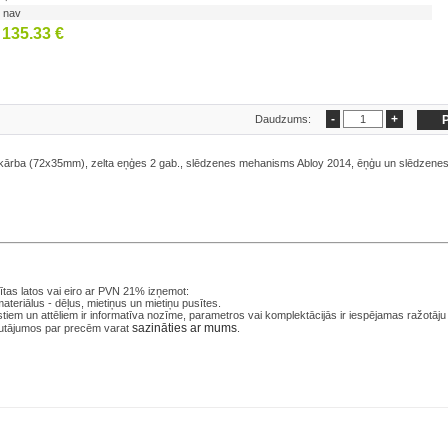
nav
135.33 €
Daudzums:
kārba (72x35mm), zelta eņģes 2 gab., slēdzenes mehanisms Abloy 2014, ēņģu un slēdzenes
tas latos
vai eiro ar PVN 21% izņemot:
ateriālus - dēļus, mietiņus un mietiņu pusītes.
iem un attēliem ir informatīva nozīme, parametros vai komplektācijās ir iespējamas ražotāju
sazināties ar mums
utājumos par precēm varat
.