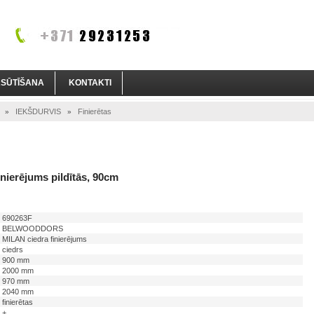
ASŪTĪŠANA
KONTAKTI
IEKŠDURVIS
Finierētas
»
»
nierējums pildītās, 90cm
690263F
BELWOODDORS
MILAN ciedra finierējums
ciedrs
900 mm
2000 mm
970 mm
2040 mm
finierētas
+