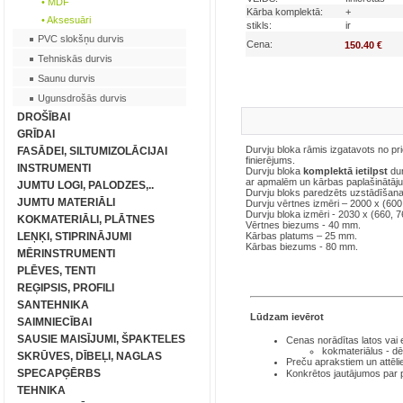
• MDF
Kārba komplektā:
+
• Aksesuāri
stikls:
ir
PVC slokšņu durvis
Cena:
150.40 €
Tehniskās durvis
Saunu durvis
Ugunsdrošās durvis
DROŠĪBAI
GRĪDAI
Durvju bloka rāmis izgatavots no pr
FASĀDEI, SILTUMIZOLĀCIJAI
finierējums.
INSTRUMENTI
Durvju bloka
komplektā ietilpst
dur
ar apmalēm un kārbas paplašinātāju
JUMTU LOGI, PALODZES,..
Durvju bloks paredzēts uzstādīšanai
JUMTU MATERIĀLI
Durvju vērtnes izmēri – 2000 x (60
Durvju bloka izmēri - 2030 x (660, 
KOKMATERIĀLI, PLĀTNES
Vērtnes biezums - 40 mm.
LEŅĶI, STIPRINĀJUMI
Kārbas platums – 25 mm.
Kārbas biezums - 80 mm.
MĒRINSTRUMENTI
PLĒVES, TENTI
REĢIPSIS, PROFILI
SANTEHNIKA
Lūdzam ievērot
SAIMNIECĪBAI
SAUSIE MAISĪJUMI, ŠPAKTELES
Cenas norādītas latos
vai
kokmateriālus - dē
SKRŪVES, DĪBEĻI, NAGLAS
Preču aprakstiem un attēli
SPECAPĢĒRBS
Konkrētos jautājumos par
TEHNIKA