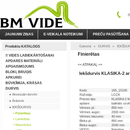
JAUNUMI/ ZIŅAS
E-VEIKALA NOTEIKUMI
PREČU PASŪTĪŠANA
Produktu KATALOGS
Galvenā
DURVIS
IEKŠDU
»
»
Finierētas
!! VIDES LABIEKĀRTOŠANAI
APDARES MATERIĀLI
<< ATPAKAĻ <<
APGAISMOJUMS
BLOKI, BRUĢIS
Iekšdurvis KLASIKA-2 ar 
APKUREI
BŪVĶĪMIJA, KRĀSAS
DURVIS
Kods:
165_15100
Aksesuāri durvīm
Ražotājs:
LOZA
Preces tips:
KLASIKA 2 fin
Ārdurvis
apdare:
balināts ozo
IEKŠDURVIS
Vērtnes pl.:
800 mm
Vērtnes augst.:
2000 mm
• Finierētas
Vērtnes biezums:
40 mm
• Laminētas
Bloka pl.:
860 mm
• Masīvkoka
Bloka augst.:
2040 mm
VEIDS:
finierētas