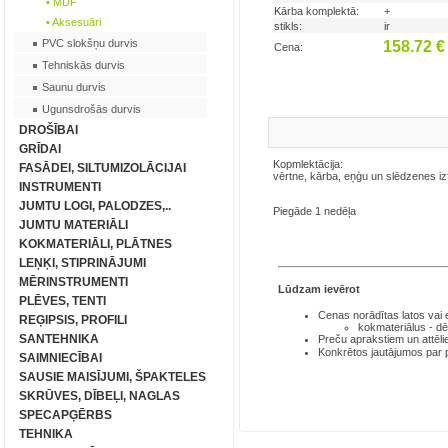
• MDF
Kārba komplektā:
+
• Aksesuāri
stikls:
ir
PVC slokšņu durvis
158.72 
Cena:
Tehniskās durvis
Saunu durvis
Ugunsdrošās durvis
DROŠĪBAI
GRĪDAI
Kopmlektācija:
FASĀDEI, SILTUMIZOLĀCIJAI
vērtne, kārba, eņģu un slēdzenes iz
INSTRUMENTI
JUMTU LOGI, PALODZES,..
Piegāde 1 nedēļa
JUMTU MATERIĀLI
KOKMATERIĀLI, PLĀTNES
LEŅĶI, STIPRINĀJUMI
MĒRINSTRUMENTI
Lūdzam ievērot
PLĒVES, TENTI
Cenas norādītas latos
vai
REĢIPSIS, PROFILI
kokmateriālus - dē
SANTEHNIKA
Preču aprakstiem un attēli
Konkrētos jautājumos par
SAIMNIECĪBAI
SAUSIE MAISĪJUMI, ŠPAKTELES
SKRŪVES, DĪBEĻI, NAGLAS
SPECAPĢĒRBS
TEHNIKA