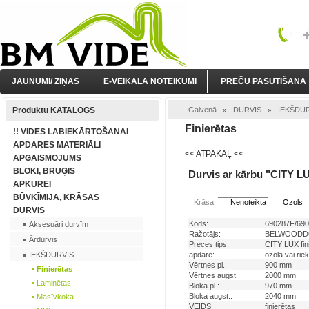
JAUNUMI/ ZIŅAS
E-VEIKALA NOTEIKUMI
PREČU PASŪTĪŠANA
Produktu KATALOGS
Galvenā
DURVIS
IEKŠDU
»
»
Finierētas
!! VIDES LABIEKĀRTOŠANAI
APDARES MATERIĀLI
<< ATPAKAĻ <<
APGAISMOJUMS
BLOKI, BRUĢIS
Durvis ar kārbu "CITY LUX
APKUREI
BŪVĶĪMIJA, KRĀSAS
Krāsa:
Nenoteikta
Ozols
DURVIS
Kods:
690287F/69
Aksesuāri durvīm
Ražotājs:
BELWOODD
Ārdurvis
Preces tips:
CITY LUX fin
IEKŠDURVIS
apdare:
ozola vai rie
Vērtnes pl.:
900 mm
• Finierētas
Vērtnes augst.:
2000 mm
• Laminētas
Bloka pl.:
970 mm
Bloka augst.:
2040 mm
• Masīvkoka
VEIDS:
finierētas