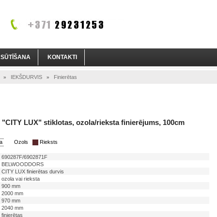
ASŪTĪŠANA
KONTAKTI
IEKŠDURVIS
Finierētas
»
»
 "CITY LUX" stiklotas, ozola/rieksta finierējums, 100cm
ta
Ozols
Rieksts
690287F/6902871F
BELWOODDORS
CITY LUX finierētas durvis
ozola vai rieksta
900 mm
2000 mm
970 mm
2040 mm
finierētas