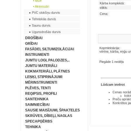
• MDF
Kārba komplektā:
• Aksesuāri
stikls:
PVC slokšņu durvis
Cena:
Tehniskās durvis
Saunu durvis
Ugunsdrošās durvis
DROŠĪBAI
GRĪDAI
Kopmlektācija:
FASĀDEI, SILTUMIZOLĀCIJAI
vērtne, kārba, eņģu un
INSTRUMENTI
JUMTU LOGI, PALODZES,..
Piegāde 1 nedēļa
JUMTU MATERIĀLI
KOKMATERIĀLI, PLĀTNES
LEŅĶI, STIPRINĀJUMI
MĒRINSTRUMENTI
Lūdzam ievērot
PLĒVES, TENTI
Cenas norādī
REĢIPSIS, PROFILI
kokm
SANTEHNIKA
Preču aprakst
Konkrētos ja
SAIMNIECĪBAI
SAUSIE MAISĪJUMI, ŠPAKTELES
SKRŪVES, DĪBEĻI, NAGLAS
SPECAPĢĒRBS
TEHNIKA