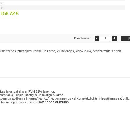
+
ir
158.72 €
Daudzums:
 slēdzenes izfrēzējumi vērtnē un kārbā, 2 unv.eņģes, Abloy 2014, bronza/matēts stikls
tas latos
vai eiro ar PVN 21% izņemot:
ateriālus - dēļus, mietiņus un mietiņu pusītes.
iem un attēliem ir informatīva nozīme, parametros vai komplektācijās ir iespējamas ražotāju
sazināties ar mums
utājumos par precēm varat
.