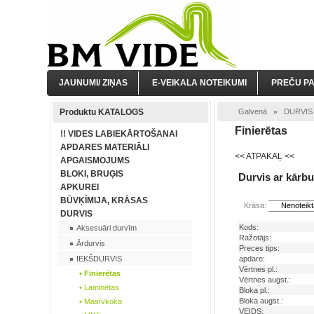
JAUNUMI/ ZIŅAS
E-VEIKALA NOTEIKUMI
PREČU P
Produktu KATALOGS
Galvenā
DURVIS
»
Finierētas
!! VIDES LABIEKĀRTOŠANAI
APDARES MATERIĀLI
<< ATPAKAĻ <<
APGAISMOJUMS
BLOKI, BRUĢIS
Durvis ar kārbu
APKUREI
BŪVĶĪMIJA, KRĀSAS
Krāsa:
Nenoteik
DURVIS
Kods:
Aksesuāri durvīm
Ražotājs:
Ārdurvis
Preces tips:
IEKŠDURVIS
apdare:
Vērtnes pl.:
• Finierētas
Vērtnes augst.:
• Laminētas
Bloka pl.:
Bloka augst.:
• Masīvkoka
VEIDS: