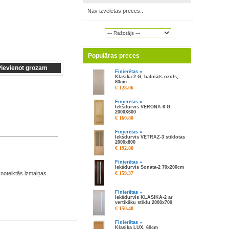
Nav izvēlētas preces..
Populāras preces
Finierētas »
Klasika-2 G, balināts ozols,
80cm
€ 128.06
Finierētas »
Iekšdurvis VERONA 6 G
2000X600
€ 160.80
Finierētas »
Iekšdurvis VETRAZ-3 stiklotas
2000x800
€ 192.80
Finierētas »
Iekšdurvis Sonata-2 70x200cm
€ 159.37
 noteiktās izmaiņas.
Finierētas »
Iekšdurvis KLASIKA-2 ar
vertikāku stiklu 2000x700
€ 150.40
Finierētas »
Klasika LUX, 60cm