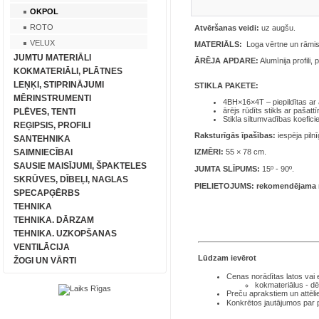
OKPOL
ROTO
Atvēršanas veidi:
uz augšu.
VELUX
MATERIĀLS:
Loga vērtne un rāmis 
JUMTU MATERIĀLI
ĀRĒJA APDARE:
Alumīnija profili, 
KOKMATERIĀLI, PLĀTNES
LEŅĶI, STIPRINĀJUMI
STIKLA PAKETE:
MĒRINSTRUMENTI
4BH×16×4T – piepildītas ar 
ārējs rūdīts stikls ar pašattī
PLĒVES, TENTI
Stikla siltumvadības koefic
REĢIPSIS, PROFILI
Raksturīgās īpašības:
iespēja piln
SANTEHNIKA
SAIMNIECĪBAI
IZMĒRI:
55 × 78 cm.
SAUSIE MAISĪJUMI, ŠPAKTELES
JUMTA SLĪPUMS:
15º - 90º.
SKRŪVES, DĪBEĻI, NAGLAS
PIELIETOJUMS:
rekomendējama m
SPECAPĢĒRBS
TEHNIKA
TEHNIKA. DĀRZAM
TEHNIKA. UZKOPŠANAS
VENTILĀCIJA
Lūdzam ievērot
ŽOGI UN VĀRTI
Cenas norādītas latos
vai
kokmateriālus - dē
Preču aprakstiem un attēli
Konkrētos jautājumos par