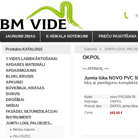
JAUNUMI/ ZIŅAS
E-VEIKALA NOTEIKUMI
PREČU PASŪTĪŠANA
Produktu KATALOGS
Galvenā
JUMTU LOGI, PALODZ
»
OKPOL
!! VIDES LABIEKĀRTOŠANAI
APDARES MATERIĀLI
<< ATPAKAĻ <<
APGAISMOJUMS
BLOKI, BRUĢIS
Jumta lūka NOVO PVC 5
APKUREI
lūka ar pieslēgumu komplektā
BŪVĶĪMIJA, KRĀSAS
DURVIS
Kods:
novo PVC/55x78
DROŠĪBAI
Ražotājs:
OKPOL
GRĪDAI
Preces tips:
OKPOL jumta lūka
FASĀDEI, SILTUMIZOLĀCIJAI
Cena:
443.00 €
INSTRUMENTI
JUMTU LOGI, PALODZES,..
Bēniņu kāpnes
PALODZES