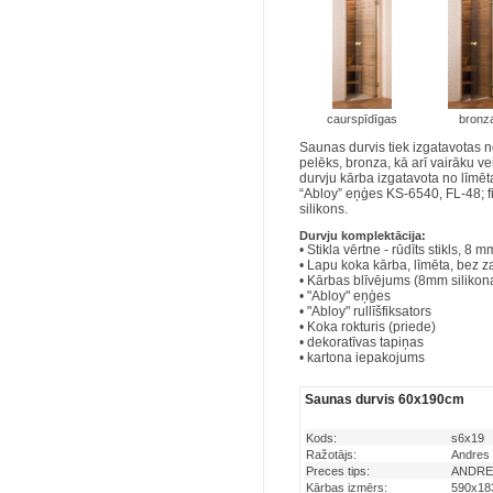
caurspīdīgas
bronz
Saunas durvis tiek izgatavotas n
pelēks, bronza, kā arī vairāku v
durvju kārba izgatavota no līmē
“Abloy” eņģes KS-6540, FL-48; fi
silikons.
Durvju komplektācija:
• Stikla vērtne - rūdīts stikls, 8 
• Lapu koka kārba, līmēta, bez z
• Kārbas blīvējums (8mm silikon
• "Abloy" eņģes
• "Abloy" rullīšfiksators
• Koka rokturis (priede)
• dekoratīvas tapiņas
• kartona iepakojums
Saunas durvis 60x190cm
Kods:
s6x19
Ražotājs:
Andres
Preces tips:
ANDRES
Kārbas izmērs:
590x1