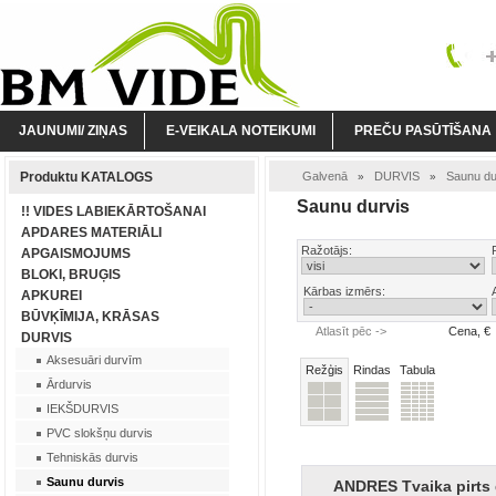
JAUNUMI/ ZIŅAS
E-VEIKALA NOTEIKUMI
PREČU PASŪTĪŠANA
Produktu KATALOGS
Galvenā
DURVIS
Saunu du
»
»
Saunu durvis
!! VIDES LABIEKĀRTOŠANAI
APDARES MATERIĀLI
Ražotājs:
APGAISMOJUMS
BLOKI, BRUĢIS
Kārbas izmērs:
APKUREI
BŪVĶĪMIJA, KRĀSAS
Atlasīt pēc ->
Cena, €
DURVIS
Aksesuāri durvīm
Režģis
Rindas
Tabula
Ārdurvis
IEKŠDURVIS
PVC slokšņu durvis
Tehniskās durvis
Saunu durvis
ANDRES Tvaika pirts 