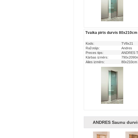
Tvaika pirts durvis 80x210cm
Kods:
TV8x21
Ražotājs:
Andres
Preces tips:
ANDRES Tva
Kārbas izmērs:
790x209
Ailes izmērs:
80x210cm
ANDRES Saunu durvi