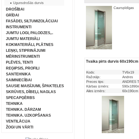
Ugunsdrošās durvis
Caurspīdīgas
DROŠĪBAI
GRĪDAI
FASĀDEI, SILTUMIZOLĀCIJAI
INSTRUMENTI
JUMTU LOGI, PALODZES,..
JUMTU MATERIĀLI
KOKMATERIĀLI, PLĀTNES
LEŅĶI, STIPRINĀJUMI
MĒRINSTRUMENTI
Tvaika pirts durvis 60x190cm
PLĒVES, TENTI
REĢIPSIS, PROFILI
Kods:
TV6x19
SANTEHNIKA
Ražotājs:
Andres
SAIMNIECĪBAI
Preces tips:
ANDRES Tva
SAUSIE MAISĪJUMI, ŠPAKTELES
Kārbas izmērs:
590x189
Ailes izmērs:
60x190cm
SKRŪVES, DĪBEĻI, NAGLAS
SPECAPĢĒRBS
TEHNIKA
TEHNIKA. DĀRZAM
TEHNIKA. UZKOPŠANAS
VENTILĀCIJA
ŽOGI UN VĀRTI