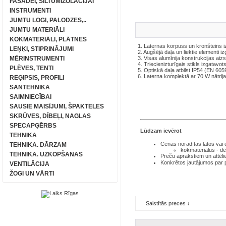
FASĀDEI, SILTUMIZOLĀCIJAI
INSTRUMENTI
JUMTU LOGI, PALODZES,..
JUMTU MATERIĀLI
KOKMATERIĀLI, PLĀTNES
1. Laternas korpuss un kronšteins i
LEŅĶI, STIPRINĀJUMI
2. Augšējā daļa un liektie elementi i
MĒRINSTRUMENTI
3. Visas alumīnija konstrukcijas aiz
4. Triecienizturīgais stikls izgatavo
PLĒVES, TENTI
5. Optiskā daļa atbilst IP54 (EN 605
6. Laterna komplektā ar 70 W nātrij
REĢIPSIS, PROFILI
SANTEHNIKA
SAIMNIECĪBAI
SAUSIE MAISĪJUMI, ŠPAKTELES
SKRŪVES, DĪBEĻI, NAGLAS
SPECAPĢĒRBS
Lūdzam ievērot
TEHNIKA
Cenas norādītas latos
vai
TEHNIKA. DĀRZAM
kokmateriālus - dē
TEHNIKA. UZKOPŠANAS
Preču aprakstiem un attēli
Konkrētos jautājumos par
VENTILĀCIJA
ŽOGI UN VĀRTI
Saistītās preces ↓