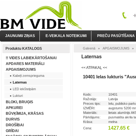
JAUNUMI/ ZIŅAS
E-VEIKALA NOTEIKUMI
PREČU PASŪTĪŠANA
Produktu KATALOGS
Galvenā
APGAISMOJUMS
»
Laternas
!! VIDES LABIEKĀRTOŠANAI
APDARES MATERIĀLI
<< ATPAKAĻ <<
APGAISMOJUMS
Kabeļi zemsprieguma
10401 Ielas lukturis "Au
Laternas
LED iekštelpām
Kods:
10401
Lukturi
Ražotājs:
Latvija
BLOKI, BRUĢIS
Preces tips:
Ielu, publisko park
APKUREI
IZMĒRI:
augstums 5200 m
Materiāls:
lietais alumīnijs 
BŪVĶĪMIJA, KRĀSAS
Pārklājums:
pusmatēta akrila 
DURVIS
Krāsa:
melna
DROŠĪBAI
1427.65 €
Cena:
GRĪDAI