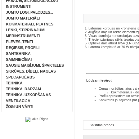
FASĀDEI, SILTUMIZOLĀCIJAI
INSTRUMENTI
JUMTU LOGI, PALODZES,..
JUMTU MATERIĀLI
KOKMATERIĀLI, PLĀTNES
1. Laternas korpuss un kronšteins i
LEŅĶI, STIPRINĀJUMI
2. Augšējā daļa un liektie elementi i
MĒRINSTRUMENTI
3. Visas alumīnija konstrukcijas aiz
4. Triecienizturīgais stikls izgatavo
PLĒVES, TENTI
5. Optiskā daļa atbilst IP54 (EN 605
6. Laterna komplektā ar 70 W nātrij
REĢIPSIS, PROFILI
SANTEHNIKA
SAIMNIECĪBAI
SAUSIE MAISĪJUMI, ŠPAKTELES
SKRŪVES, DĪBEĻI, NAGLAS
SPECAPĢĒRBS
Lūdzam ievērot
TEHNIKA
Cenas norādītas latos
vai
TEHNIKA. DĀRZAM
kokmateriālus - dē
TEHNIKA. UZKOPŠANAS
Preču aprakstiem un attēli
Konkrētos jautājumos par
VENTILĀCIJA
ŽOGI UN VĀRTI
Saistītās preces ↓