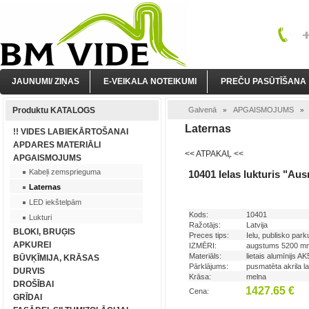
JAUNUMI/ ZIŅAS
E-VEIKALA NOTEIKUMI
PREČU PASŪTĪŠANA
Produktu KATALOGS
Galvenā
APGAISMOJUMS
»
Laternas
!! VIDES LABIEKĀRTOŠANAI
APDARES MATERIĀLI
<< ATPAKAĻ <<
APGAISMOJUMS
Kabeļi zemsprieguma
10401 Ielas lukturis "Au
Laternas
LED iekštelpām
Kods:
10401
Lukturi
Ražotājs:
Latvija
BLOKI, BRUĢIS
Preces tips:
Ielu, publisko park
APKUREI
IZMĒRI:
augstums 5200 m
Materiāls:
lietais alumīnijs 
BŪVĶĪMIJA, KRĀSAS
Pārklājums:
pusmatēta akrila 
DURVIS
Krāsa:
melna
DROŠĪBAI
1427.65 €
Cena:
GRĪDAI