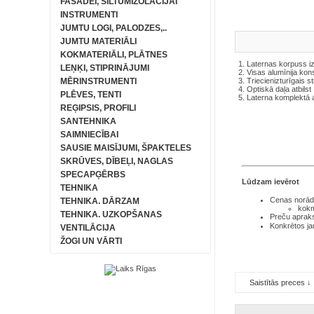
FASĀDEI, SILTUMIZOLĀCIJAI
INSTRUMENTI
JUMTU LOGI, PALODZES,..
JUMTU MATERIĀLI
KOKMATERIĀLI, PLĀTNES
1. Laternas korpuss iz
LEŅĶI, STIPRINĀJUMI
2. Visas alumīnija kon
MĒRINSTRUMENTI
3. Triecienizturīgais s
4. Optiskā daļa atbils
PLĒVES, TENTI
5. Laterna komplektā a
REĢIPSIS, PROFILI
SANTEHNIKA
SAIMNIECĪBAI
SAUSIE MAISĪJUMI, ŠPAKTELES
SKRŪVES, DĪBEĻI, NAGLAS
SPECAPĢĒRBS
Lūdzam ievērot
TEHNIKA
Cenas norādī
TEHNIKA. DĀRZAM
kokm
TEHNIKA. UZKOPŠANAS
Preču aprakst
Konkrētos ja
VENTILĀCIJA
ŽOGI UN VĀRTI
Saistītās preces ↓