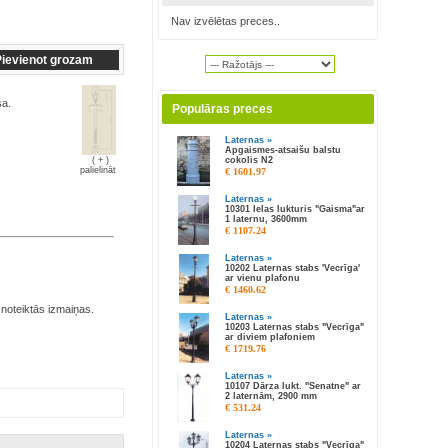
Nav izvēlētas preces..
sa.
Populāras preces
Laternas »
Apgaismes-atsaišu balstu
cokolis N2
( + )
palielināt
€ 1601.97
Laternas »
10301 Ielas lukturis "Gaisma"ar
1 laternu, 3600mm
€ 1107.24
Laternas »
10202 Laternas stabs 'Vecrīga'
ar vienu plafonu
€ 1460.62
 noteiktās izmaiņas.
Laternas »
10203 Laternas stabs "Vecrīga"
ar diviem plafoniem
€ 1719.76
Laternas »
10107 Dārza lukt. "Senatne" ar
2 laternām, 2900 mm
€ 531.24
Laternas »
10204 Laternas stabs "Vecrīga"