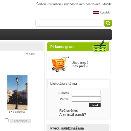
Šodien vārdadienu svin:Vladislava, Vladislavs, Mudite
Latviski
Pirkumu grozs
Izdrukāt
Jūsu grozā
nav preču
Lietotāju sitēma
E-pasts:
Parole:
Reģistrēties
( + ) palielināt
Aizmirsāt paroli?
Precu salīdzināšana