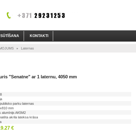
ASŪTĪŠANA
KONTAKTI
SMOJUMS
Laternas
»
turis "Senatne" ar 1 laternu, 4050 mm
8
ja
 publisko parku laternas
0x810 mm
is alumīnijs AK5M2
atēta akrila lateksa krāsa
na
9.27 €