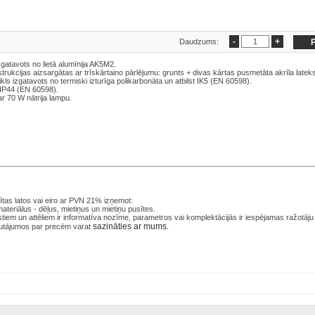
Daudzums:
gatavots no lietā alumīnija AK5M2.
strukcijas aizsargātas ar trīskārtaino pārlējumu: grunts + divas kārtas pusmetāta akrīla latek
tikls izgatavots no termiski izturīga polikarbonāta un atbilst IK5 (EN 60598).
t IP44 (EN 60598).
r 70 W nātrija lampu.
tas latos
vai eiro ar PVN 21% izņemot:
ateriālus - dēļus, mietiņus un mietiņu pusītes.
iem un attēliem ir informatīva nozīme, parametros vai komplektācijās ir iespējamas ražotāju
sazināties ar mums
utājumos par precēm varat
.