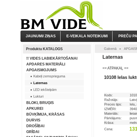
JAUNUMI/ ZIŅAS
E-VEIKALA NOTEIKUMI
PREČU P
Produktu KATALOGS
Galvenā
APGAI
»
Laternas
!! VIDES LABIEKĀRTOŠANAI
APDARES MATERIĀLI
<< ATPAKAĻ <<
APGAISMOJUMS
Kabeļi zemsprieguma
10108 Ielas luk
Laternas
LED iekštelpām
Kods:
1010
Lukturi
Ražotājs:
Latvi
BLOKI, BRUĢIS
Preces tips:
Ielu,
APKUREI
IZMĒRI:
394
Materiāls:
lieta
BŪVĶĪMIJA, KRĀSAS
Pārklājums:
pusm
DURVIS
Krāsa:
mel
DROŠĪBAI
131
Cena:
GRĪDAI