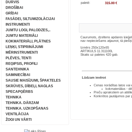
DURVIS
paletē:
315.00 €
DROŠĪBAI
GRĪDAI
FASĀDEI, SILTUMIZOLĀCIJAI
INSTRUMENTI
JUMTU LOGI, PALODZES,..
JUMTU MATERIĀLI
Caurumots, dzeltens apdares ķieģeli
nav nepieciešams atjaunot, tā piešķi
KOKMATERIĀLI, PLĀTNES
LEŅĶI, STIPRINĀJUMI
Izmērs 250x120x65
ARTIKULS 11.311100L
MĒRINSTRUMENTI
Skaits uz paletes 420 gab.
PLĒVES, TENTI
REĢIPSIS, PROFILI
SANTEHNIKA
SAIMNIECĪBAI
Lūdzam ievērot
SAUSIE MAISĪJUMI, ŠPAKTELES
Cenas norādītas latos
vai
SKRŪVES, DĪBEĻI, NAGLAS
kokmateriālus - dē
SPECAPĢĒRBS
Preču aprakstiem un attēli
Konkrētos jautājumos par
TEHNIKA
TEHNIKA. DĀRZAM
TEHNIKA. UZKOPŠANAS
VENTILĀCIJA
ŽOGI UN VĀRTI