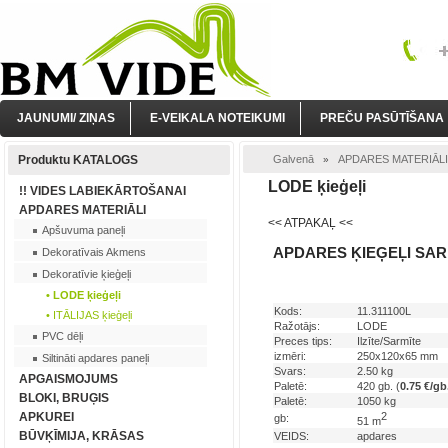
JAUNUMI/ ZIŅAS
E-VEIKALA NOTEIKUMI
PREČU PASŪTĪŠANA
Produktu KATALOGS
Galvenā
APDARES MATERIĀLI
»
LODE ķieģeļi
!! VIDES LABIEKĀRTOŠANAI
APDARES MATERIĀLI
<< ATPAKAĻ <<
Apšuvuma paneļi
APDARES ĶIEĢEĻI SARM
Dekoratīvais Akmens
Dekoratīvie ķieģeļi
• LODE ķieģeļi
Kods:
11.311100L
• ITĀLIJAS ķieģeļi
Ražotājs:
LODE
PVC dēļi
Preces tips:
Ilzīte/Sarmīte
izmēri:
250x120x65 mm
Siltināti apdares paneļi
Svars:
2.50 kg
APGAISMOJUMS
Paletē:
420 gb. (
0.75 €/gb
BLOKI, BRUĢIS
Paletē:
1050 kg
APKUREI
2
gb:
51 m
BŪVĶĪMIJA, KRĀSAS
VEIDS:
apdares