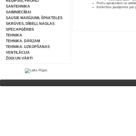
REĢIPSIS, PROFILI
Preču aprakstiem un attēli
SANTEHNIKA
Konkrētos jautājumos par
SAIMNIECĪBAI
SAUSIE MAISĪJUMI, ŠPAKTELES
SKRŪVES, DĪBEĻI, NAGLAS
SPECAPĢĒRBS
TEHNIKA
TEHNIKA. DĀRZAM
TEHNIKA. UZKOPŠANAS
VENTILĀCIJA
ŽOGI UN VĀRTI