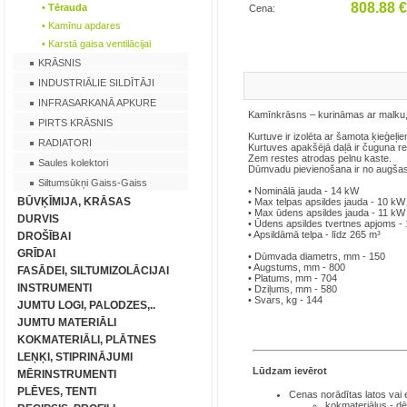
808.88 
• Tērauda
Cena:
• Kamīnu apdares
• Karstā gaisa ventilācijai
KRĀSNIS
INDUSTRIĀLIE SILDĪTĀJI
INFRASARKANĀ APKURE
Kamīnkrāsns – kurināmas ar malk
PIRTS KRĀSNIS
Kurtuve ir izolēta ar šamota ķieģeļie
RADIATORI
Kurtuves apakšējā daļā ir čuguna re
Zem restes atrodas pelnu kaste.
Saules kolektori
Dūmvadu pievienošana ir no augšas
Siltumsūkņi Gaiss-Gaiss
• Nominālā jauda - 14 kW
BŪVĶĪMIJA, KRĀSAS
• Max telpas apsildes jauda - 10 kW
• Max ūdens apsildes jauda - 11 kW
DURVIS
• Ūdens apsildes tvertnes apjoms - 
• Apsildāmā telpa - līdz 265 m³
DROŠĪBAI
GRĪDAI
• Dūmvada diametrs, mm - 150
• Augstums, mm - 800
FASĀDEI, SILTUMIZOLĀCIJAI
• Platums, mm - 704
INSTRUMENTI
• Dziļums, mm - 580
• Svars, kg - 144
JUMTU LOGI, PALODZES,..
JUMTU MATERIĀLI
KOKMATERIĀLI, PLĀTNES
LEŅĶI, STIPRINĀJUMI
Lūdzam ievērot
MĒRINSTRUMENTI
PLĒVES, TENTI
Cenas norādītas latos
vai
kokmateriālus - dē