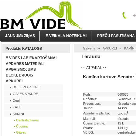
JAUNUMI/ ZIŅAS
E-VEIKALA NOTEIKUMI
PREČU PASŪTĪŠANA
Produktu KATALOGS
Galvenā
APKUREI
KAMĪNI
»
»
Tērauda
!! VIDES LABIEKĀRTOŠANAI
APDARES MATERIĀLI
<< ATPAKAĻ <<
APGAISMOJUMS
BLOKI, BRUĢIS
Kamīna kurtuve Senator
APKUREI
BOILERI APKUREI
GĀZES APKURE
Kods:
860076
Ražotājs:
Skladova Te
Degļi
Preces tips:
tērauda kamī
KATLI
Jauda:
14 kW
3
Apsildāmā platība:
KAMĪNI
265 m
Materiāls:
tērauds
• Centrālapkures
Ūdens tvertne:
12 L
• Čuguna
Svars:
144 kg
• Gāzes
VEIDS:
centrālapku