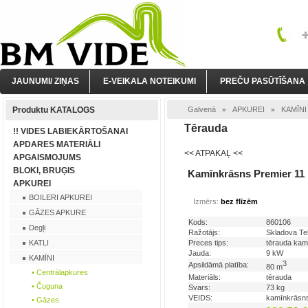
JAUNUMI/ ZIŅAS
E-VEIKALA NOTEIKUMI
PREČU PASŪTĪŠANA
Produktu KATALOGS
Galvenā
APKUREI
KAMĪNI
»
»
Tērauda
!! VIDES LABIEKĀRTOŠANAI
APDARES MATERIĀLI
<< ATPAKAĻ <<
APGAISMOJUMS
BLOKI, BRUĢIS
Kamīnkrāsns Premier 11
APKUREI
BOILERI APKUREI
Izmērs:
bez flīzēm
GĀZES APKURE
Kods:
860106
Degļi
Ražotājs:
Skladova Te
KATLI
Preces tips:
tērauda kam
Jauda:
9 kW
KAMĪNI
3
Apsildāmā platība:
80 m
• Centrālapkures
Materiāls:
tērauda
• Čuguna
Svars:
73 kg
VEIDS:
kamīnkrāsn
• Gāzes