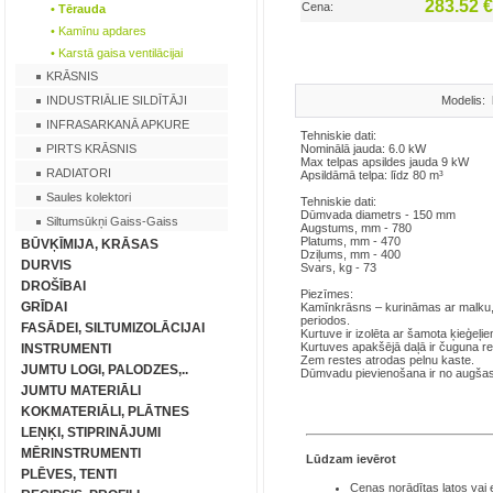
283.52 
Cena:
• Tērauda
• Kamīnu apdares
• Karstā gaisa ventilācijai
KRĀSNIS
INDUSTRIĀLIE SILDĪTĀJI
Modelis:
INFRASARKANĀ APKURE
Tehniskie dati:
PIRTS KRĀSNIS
Nominālā jauda: 6.0 kW
Max telpas apsildes jauda 9 kW
RADIATORI
Apsildāmā telpa: līdz 80 m³
Saules kolektori
Tehniskie dati:
Dūmvada diametrs - 150 mm
Siltumsūkņi Gaiss-Gaiss
Augstums, mm - 780
Platums, mm - 470
BŪVĶĪMIJA, KRĀSAS
Dziļums, mm - 400
DURVIS
Svars, kg - 73
DROŠĪBAI
Piezīmes:
GRĪDAI
Kamīnkrāsns – kurināmas ar malku, b
periodos.
FASĀDEI, SILTUMIZOLĀCIJAI
Kurtuve ir izolēta ar šamota ķieģeļie
Kurtuves apakšējā daļā ir čuguna re
INSTRUMENTI
Zem restes atrodas pelnu kaste.
JUMTU LOGI, PALODZES,..
Dūmvadu pievienošana ir no augšas
JUMTU MATERIĀLI
KOKMATERIĀLI, PLĀTNES
LEŅĶI, STIPRINĀJUMI
MĒRINSTRUMENTI
Lūdzam ievērot
PLĒVES, TENTI
Cenas norādītas latos
vai