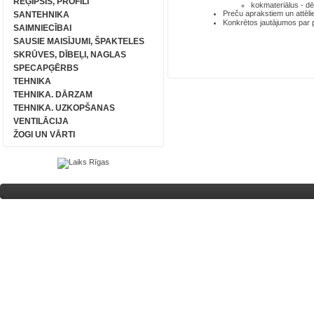
REĢIPSIS, PROFILI
kokmateriālus - dē
Preču aprakstiem un attēli
SANTEHNIKA
Konkrētos jautājumos par
SAIMNIECĪBAI
SAUSIE MAISĪJUMI, ŠPAKTELES
SKRŪVES, DĪBEĻI, NAGLAS
SPECAPĢĒRBS
TEHNIKA
TEHNIKA. DĀRZAM
TEHNIKA. UZKOPŠANAS
VENTILĀCIJA
ŽOGI UN VĀRTI