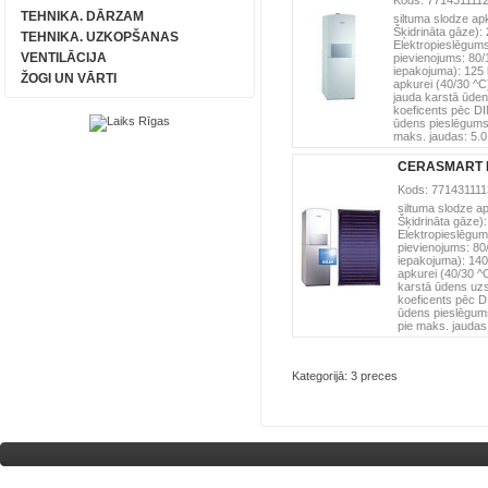
Kods:
77143111
TEHNIKA. DĀRZAM
siltuma slodze apk
Šķidrināta gāze):
TEHNIKA. UZKOPŠANAS
Elektropieslēgums
VENTILĀCIJA
pievienojums:
80
iepakojuma):
125
ŽOGI UN VĀRTI
apkurei (40/30 ^C
jauda karstā ūden
koeficents pēc DI
ūdens pieslēgums
maks. jaudas:
5.
CERASMART M
Kods:
77143111
siltuma slodze ap
Šķidrināta gāze):
Elektropieslēgum
pievienojums:
80
iepakojuma):
140
apkurei (40/30 ^
karstā ūdens uzs
koeficents pēc D
ūdens pieslēgum
pie maks. jaudas
Kategorijā: 3 preces