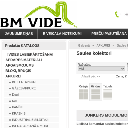
JAUNUMI/ ZIŅAS
E-VEIKALA NOTEIKUMI
PREČU PASŪTĪŠANA
Produktu KATALOGS
Galvenā
APKUREI
Saules k
»
»
Saules kolektori
!! VIDES LABIEKĀRTOŠANAI
APDARES MATERIĀLI
Ražotājs:
APGAISMOJUMS
BLOKI, BRUĢIS
APKUREI
Atlasīt pēc ->
Cena, €
BOILERI APKUREI
Režģis
Rindas
Tabula
GĀZES APKURE
Degļi
KATLI
KAMĪNI
KRĀSNIS
JUNKERS MODUL/MOD
INDUSTRIĀLIE SILDĪTĀJI
Lieliska komanda: saules kolektori
INFRASARKANĀ APKURE