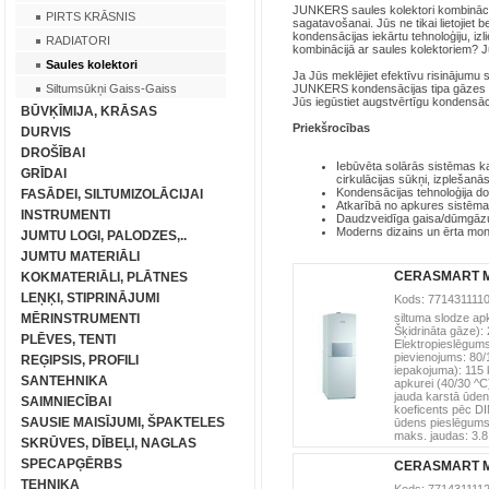
JUNKERS saules kolektori kombinācijā
PIRTS KRĀSNIS
sagatavošanai. Jūs ne tikai lietojiet
kondensācijas iekārtu tehnoloģiju, iz
RADIATORI
kombinācijā ar saules kolektoriem? J
Saules kolektori
Ja Jūs meklējiet efektīvu risinājumu
Siltumsūkņi Gaiss-Gaiss
JUNKERS kondensācijas tipa gāzes
Jūs iegūstiet augstvērtīgu kondensāci
BŪVĶĪMIJA, KRĀSAS
Priekšrocības
DURVIS
DROŠĪBAI
Iebūvēta solārās sistēmas kar
GRĪDAI
cirkulācijas sūkņi, izplešan
Kondensācijas tehnoloģija d
FASĀDEI, SILTUMIZOLĀCIJAI
Atkarībā no apkures sistēmas
INSTRUMENTI
Daudzveidīga gaisa/dūmgāz
Moderns dizains un ērta mo
JUMTU LOGI, PALODZES,..
JUMTU MATERIĀLI
CERASMART M
KOKMATERIĀLI, PLĀTNES
LEŅĶI, STIPRINĀJUMI
Kods:
77143111
siltuma slodze apk
MĒRINSTRUMENTI
Šķidrināta gāze):
PLĒVES, TENTI
Elektropieslēgums
pievienojums:
80
REĢIPSIS, PROFILI
iepakojuma):
115
SANTEHNIKA
apkurei (40/30 ^C
jauda karstā ūden
SAIMNIECĪBAI
koeficents pēc DI
SAUSIE MAISĪJUMI, ŠPAKTELES
ūdens pieslēgums
maks. jaudas:
3.
SKRŪVES, DĪBEĻI, NAGLAS
SPECAPĢĒRBS
CERASMART M
TEHNIKA