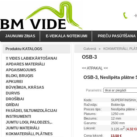
JAUNUMI/ ZIŅAS
E-VEIKALA NOTEIKUMI
PREČU PASŪTĪŠANA
Produktu KATALOGS
Galvenā
KOKMATERIĀLI, PLĀ
»
OSB-3
!! VIDES LABIEKĀRTOŠANAI
APDARES MATERIĀLI
<< ATPAKAĻ <<
APGAISMOJUMS
BLOKI, BRUĢIS
OSB-3, Neslīpēta plātn
APKUREI
BŪVĶĪMIJA, KRĀSAS
Parametrs:
DURVIS
DROŠĪBAI
Kods:
SUPERFINISH/n
GRĪDAI
Ražotājs:
Bolderāja
Preces tips:
Neslīpēta plātn
FASĀDEI, SILTUMIZOLĀCIJAI
Platums:
1250 cm
INSTRUMENTI
Biezums:
12 mm
JUMTU LOGI, PALODZES,..
Garums:
2500 mm
2
JUMTU MATERIĀLI
Loksnē:
3.125 m
(
4.32 €
KOKMATERIĀLI, PLĀTNES
Cena loksnē:
13.50 €