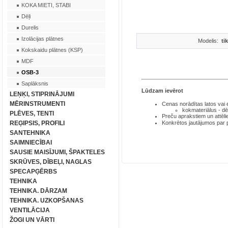
KOKA MIETI, STABI
Dēļi
Durelis
Izolācijas plātnes
Modelis:
ti
Kokskaidu plātnes (KSP)
MDF
OSB-3
Saplāksnis
Lūdzam ievērot
LEŅĶI, STIPRINĀJUMI
MĒRINSTRUMENTI
Cenas norādītas latos
vai
kokmateriālus - dē
PLĒVES, TENTI
Preču aprakstiem un attēli
REĢIPSIS, PROFILI
Konkrētos jautājumos par
SANTEHNIKA
SAIMNIECĪBAI
SAUSIE MAISĪJUMI, ŠPAKTELES
SKRŪVES, DĪBEĻI, NAGLAS
SPECAPĢĒRBS
TEHNIKA
TEHNIKA. DĀRZAM
TEHNIKA. UZKOPŠANAS
VENTILĀCIJA
ŽOGI UN VĀRTI