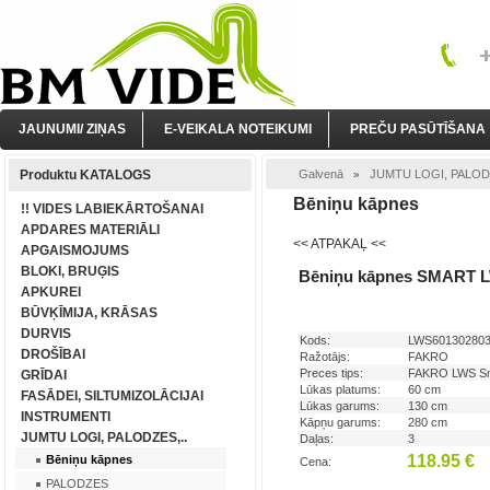
JAUNUMI/ ZIŅAS
E-VEIKALA NOTEIKUMI
PREČU PASŪTĪŠANA
Produktu KATALOGS
Galvenā
JUMTU LOGI, PALODZ
»
Bēniņu kāpnes
!! VIDES LABIEKĀRTOŠANAI
APDARES MATERIĀLI
<< ATPAKAĻ <<
APGAISMOJUMS
BLOKI, BRUĢIS
Bēniņu kāpnes SMART L
APKUREI
BŪVĶĪMIJA, KRĀSAS
DURVIS
Kods:
LWS60130280
DROŠĪBAI
Ražotājs:
FAKRO
Preces tips:
FAKRO LWS Sma
GRĪDAI
Lūkas platums:
60 cm
FASĀDEI, SILTUMIZOLĀCIJAI
Lūkas garums:
130 cm
INSTRUMENTI
Kāpņu garums:
280 cm
JUMTU LOGI, PALODZES,..
Daļas:
3
118.95 €
Bēniņu kāpnes
Cena:
PALODZES