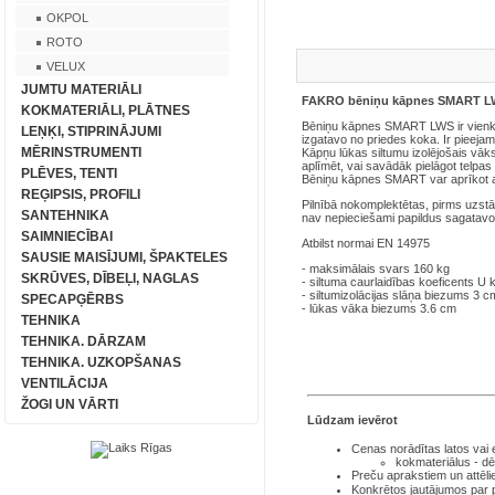
OKPOL
ROTO
VELUX
JUMTU MATERIĀLI
FAKRO bēniņu kāpnes SMART 
KOKMATERIĀLI, PLĀTNES
Bēniņu kāpnes SMART LWS ir vienk
LEŅĶI, STIPRINĀJUMI
izgatavo no priedes koka. Ir pieeja
MĒRINSTRUMENTI
Kāpņu lūkas siltumu izolējošais vāk
aplīmēt, vai savādāk pielāgot telpas
PLĒVES, TENTI
Bēniņu kāpnes SMART var aprīkot a
REĢIPSIS, PROFILI
Pilnībā nokomplektētas, pirms uzst
SANTEHNIKA
nav nepieciešami papildus sagatav
SAIMNIECĪBAI
Atbilst normai EN 14975
SAUSIE MAISĪJUMI, ŠPAKTELES
- maksimālais svars 160 kg
SKRŪVES, DĪBEĻI, NAGLAS
- siltuma caurlaidības koeficents 
- siltumizolācijas slāņa biezums 3 c
SPECAPĢĒRBS
- lūkas vāka biezums 3.6 cm
TEHNIKA
TEHNIKA. DĀRZAM
TEHNIKA. UZKOPŠANAS
VENTILĀCIJA
ŽOGI UN VĀRTI
Lūdzam ievērot
Cenas norādītas latos
vai
kokmateriālus - dē
Preču aprakstiem un attēli
Konkrētos jautājumos par