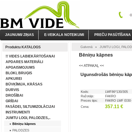
JAUNUMI/ ZIŅAS
E-VEIKALA NOTEIKUMI
PREČU PASŪTĪŠANA
Produktu KATALOGS
Galvenā
JUMTU LOGI, PALODZ
»
Bēniņu kāpnes
!! VIDES LABIEKĀRTOŠANAI
APDARES MATERIĀLI
<< ATPAKAĻ <<
APGAISMOJUMS
BLOKI, BRUĢIS
Ugunsdrošās bēniņu kāp
APKUREI
BŪVĶĪMIJA, KRĀSAS
DURVIS
Kods:
LWF86*130/305
DROŠĪBAI
Ražotājs:
FAKRO
Preces tips:
FAKRO LWF EI30 u
GRĪDAI
357.11 €
FASĀDEI, SILTUMIZOLĀCIJAI
Cena:
INSTRUMENTI
JUMTU LOGI, PALODZES,..
Bēniņu kāpnes
PALODZES