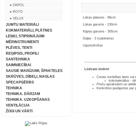
OKPOL
ROTO
Lūkas platums - 86cm
VELUX
JUMTU MATERIĀLI
Lūkas garums - 130cm
KOKMATERIĀLI, PLĀTNES
Kāpņu garums - 305cm
LEŅĶI, STIPRINĀJUMI
Daļas - 3 (salokāms)
MĒRINSTRUMENTI
Ugunsdrošas
PLĒVES, TENTI
REĢIPSIS, PROFILI
SANTEHNIKA
SAIMNIECĪBAI
Lūdzam ievērot
SAUSIE MAISĪJUMI, ŠPAKTELES
SKRŪVES, DĪBEĻI, NAGLAS
Cenas norādītas latos
vai
kokmateriālus - dē
SPECAPĢĒRBS
Preču aprakstiem un attēli
TEHNIKA
Konkrētos jautājumos par
TEHNIKA. DĀRZAM
TEHNIKA. UZKOPŠANAS
VENTILĀCIJA
ŽOGI UN VĀRTI