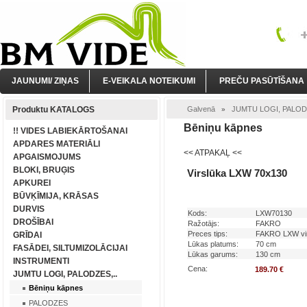
JAUNUMI/ ZIŅAS
E-VEIKALA NOTEIKUMI
PREČU PASŪTĪŠANA
Produktu KATALOGS
Galvenā
JUMTU LOGI, PALODZ
»
Bēniņu kāpnes
!! VIDES LABIEKĀRTOŠANAI
APDARES MATERIĀLI
<< ATPAKAĻ <<
APGAISMOJUMS
BLOKI, BRUĢIS
Virslūka LXW 70x130
APKUREI
BŪVĶĪMIJA, KRĀSAS
DURVIS
Kods:
LXW70130
DROŠĪBAI
Ražotājs:
FAKRO
Preces tips:
FAKRO LXW vi
GRĪDAI
Lūkas platums:
70 cm
FASĀDEI, SILTUMIZOLĀCIJAI
Lūkas garums:
130 cm
INSTRUMENTI
Cena:
189.70 €
JUMTU LOGI, PALODZES,..
Bēniņu kāpnes
PALODZES