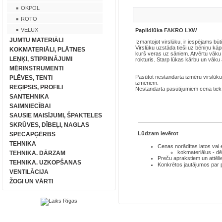
OKPOL
ROTO
VELUX
Papildlūka FAKRO LXW
JUMTU MATERIĀLI
Izmantojot virslūku, ir iespējams būt
Virslūku uzstāda tieši uz bēniņu kā
KOKMATERIĀLI, PLĀTNES
kurš veras uz sāniem. Atvērtu vāku v
LEŅĶI, STIPRINĀJUMI
rokturis. Starp lūkas kārbu un vāku 
MĒRINSTRUMENTI
Pasūtot nestandarta izmēru virslūku,
PLĒVES, TENTI
izmēriem.
REĢIPSIS, PROFILI
Nestandarta pasūtījumiem cena tiek a
SANTEHNIKA
SAIMNIECĪBAI
SAUSIE MAISĪJUMI, ŠPAKTELES
SKRŪVES, DĪBEĻI, NAGLAS
Lūdzam ievērot
SPECAPĢĒRBS
TEHNIKA
Cenas norādītas latos
vai
kokmateriālus - dē
TEHNIKA. DĀRZAM
Preču aprakstiem un attēli
TEHNIKA. UZKOPŠANAS
Konkrētos jautājumos par
VENTILĀCIJA
ŽOGI UN VĀRTI